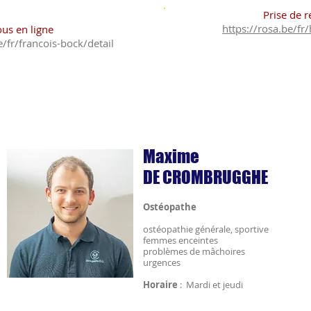
Prise de 
https://rosa.be/fr
ous en ligne
alicecastag
/fr/francois-bock/detail
2 39 54
GSM : 0
(conve
Maxime
DE CROMBRUGGHE
Ostéopathe
ostéopathie générale, sportive
femmes
enceintes
problèmes de mâchoires
urgences
Horaire
: Mardi et jeudi