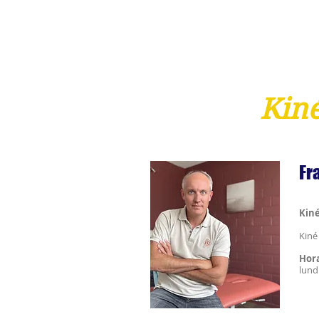
Kiné
Fr
Kin
Kiné
Hor
lun