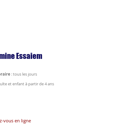
mine Essaiem
raire
:
tous les jours
ulte et enfant à partir de 4 ans
z-vous en ligne
ime.be/d/dentiste/amine-
aiem