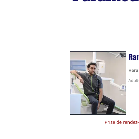
Ra
Hora
Adult
Prise de rendez-
https://www.doctoranytim
sma