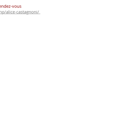
rendez-vous
/hp/alice-castagnoni/
noni@gmail.com
492824123
ntionnée)