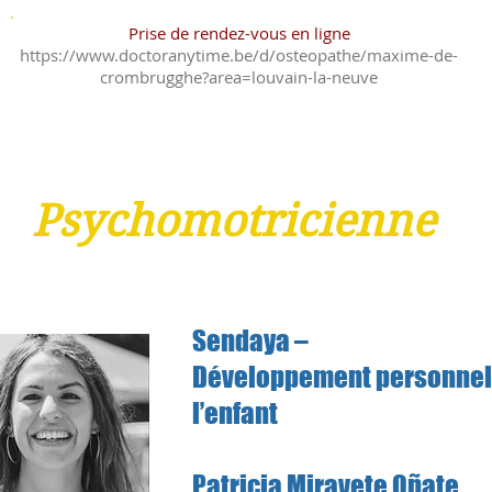
Prise de rendez-vous en ligne
https://www.doctoranytime.be/d/osteopathe/maxime-de-
crombrugghe?area=louvain-la-neuve
GSM : 0477 53 01 21
Psychomotricienne
Sendaya –
Développement personnel
l’enfant
Patricia Miravete Oñate