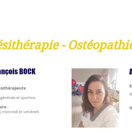
sithérapie - Ostéopathi
ançois BOCK
K
ésithérapeute
K
 générale et sportive.
aire
:
H
di, mercredi et vendredi