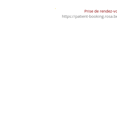
Prise de rendez-v
https://patient-booking.rosa.be
GSM : 0477 5