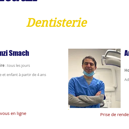
Dentisterie
mzi Smach
A
ire
:
tous les jours
Ho
e et enfant à partir de 4 ans
Ad
vous en ligne
Prise de rende
e.be/d/dentiste/ramzi-
https://www.doctoranyt
ch
ess